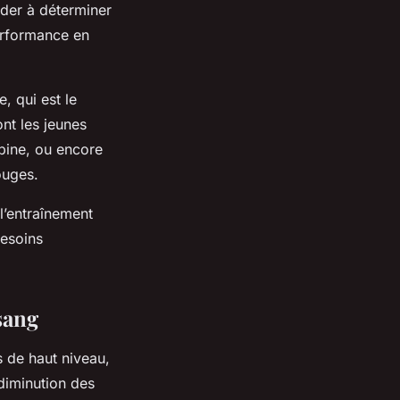
ider à déterminer
performance en
, qui est le
ont les jeunes
obine, ou encore
ouges.
l’entraînement
besoins
sang
s de haut niveau,
 diminution des