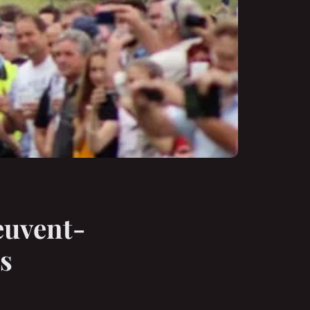
euvent-
es