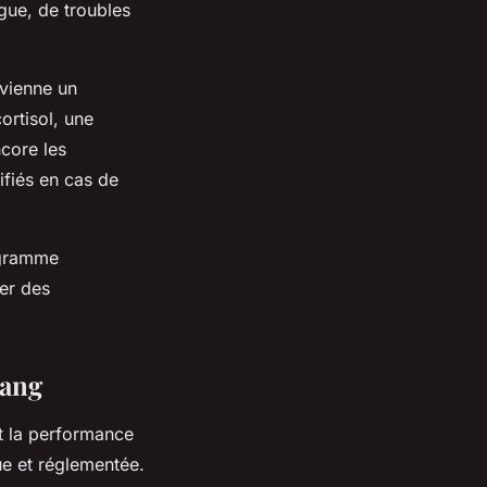
gue, de troubles
evienne un
ortisol, une
core les
ifiés en cas de
rogramme
er des
sang
et la performance
ue et réglementée.