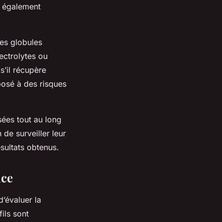
t également
les globules
lectrolytes ou
s’il récupère
posé à des risques
sées tout au long
 de surveiller leur
sultats obtenus.
nce
’évaluer la
ils sont