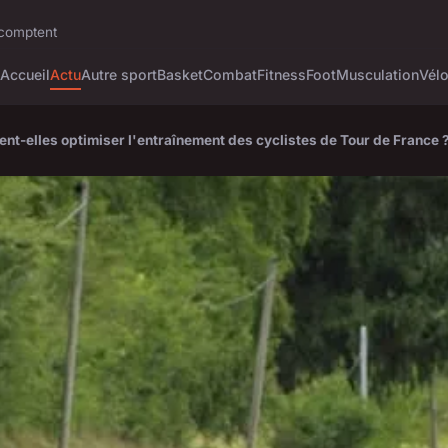
i comptent
Accueil
Actu
Autre sport
Basket
Combat
Fitness
Foot
Musculation
Vél
t-elles optimiser l'entraînement des cyclistes de Tour de France 