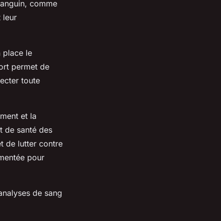
e sanguin, comme
 leur
 place le
ort permet de
ecter toute
ement et la
at de santé des
t de lutter contre
lementée pour
 analyses de sang