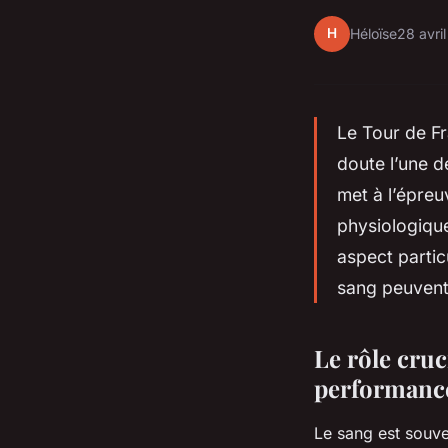
H
Héloïse
28 avri
Le Tour de Fr
doute l’une d
met à l’épreu
physiologiqu
aspect partic
sang peuvent 
Le rôle cruc
performance
Le sang est souve