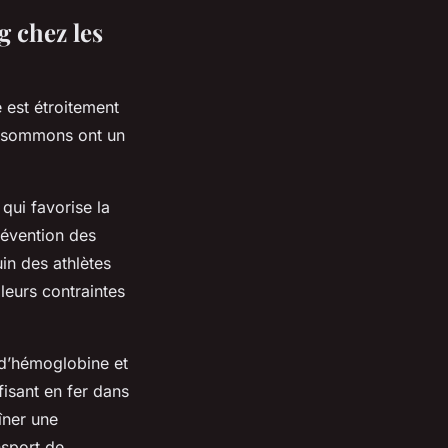
g chez les
e est étroitement
consommons ont un
 qui favorise la
révention des
uin des athlètes
leurs contraintes
 d’hémoglobine et
fisant en fer dans
îner une
nsport de