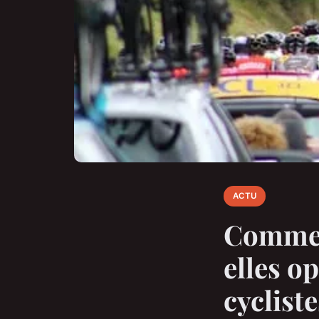
ACTU
Comment
elles o
cyclist