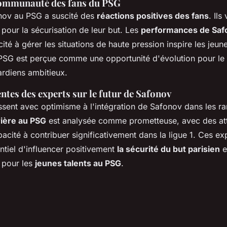
communauté des fans du PSG
onov au PSG a suscité des
réactions positives des fans
. Ils
our la sécurisation de leur but. Les
performances de Saf
ité à gérer les situations de haute pression inspire les jeune
e PSG est perçue comme une opportunité d'évolution pour le 
ardiens ambitieux.
entes des experts sur le futur de Safonov
ssent avec optimisme à l'intégration de Safonov dans les ran
rière au PSG
est analysée comme prometteuse, avec des att
acité à contribuer significativement dans la ligue 1. Ces ex
ntiel d'influencer positivement
la sécurité du but parisien
e
 pour les
jeunes talents au PSG
.