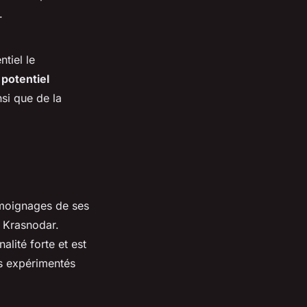
.
tiel le
n
potentiel
nsi que de la
émoignages de ses
e Krasnodar.
lité forte et est
s expérimentés