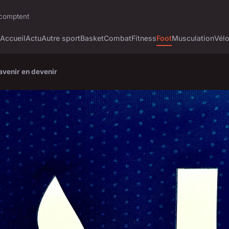
i comptent
Accueil
Actu
Autre sport
Basket
Combat
Fitness
Foot
Musculation
Vél
avenir en devenir