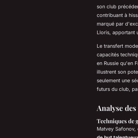
son club précéden
contribuant à his
marqué par d'exce
Lloris, apportant
Le transfert modes
capacités techniq
en Russie qu'en F
illustrent son pot
seulement une séc
futurs du club, p
Analyse des
Techniques de g
Matvey Safonov, 
de but talentueu