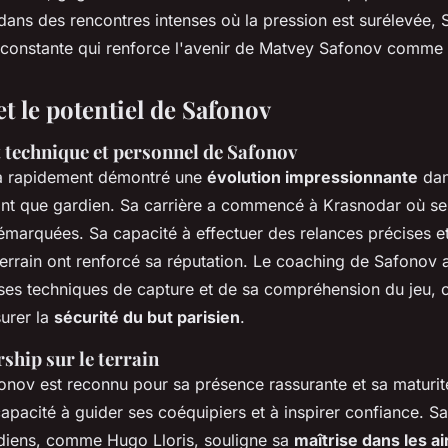
 dans des rencontres intenses où la pression est surélevée,
constante qui renforce l'avenir de Matvey Safonov comme p
et le potentiel de Safonov
technique et personnel de Safonov
a rapidement démontré une
évolution impressionnante
dan
nt que gardien. Sa carrière a commencé à Krasnodar où ses
émarquées. Sa capacité à effectuer des relances précises et
terrain ont renforcé sa réputation. Le
coaching de Safonov
a
 ses techniques de capture et de sa compréhension du jeu, c
surer la
sécurité du but parisien
.
ship sur le terrain
afonov est reconnu pour sa
présence rassurante
et sa maturit
capacité à guider ses coéquipiers et à inspirer confiance. 
rdiens, comme Hugo Lloris, souligne sa
maîtrise dans les ai