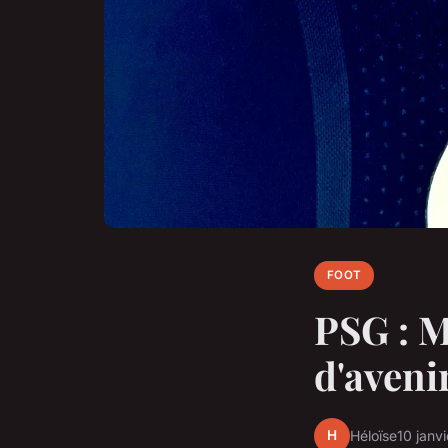
FOOT
PSG : M
d'aveni
H
Héloïse
10 janv