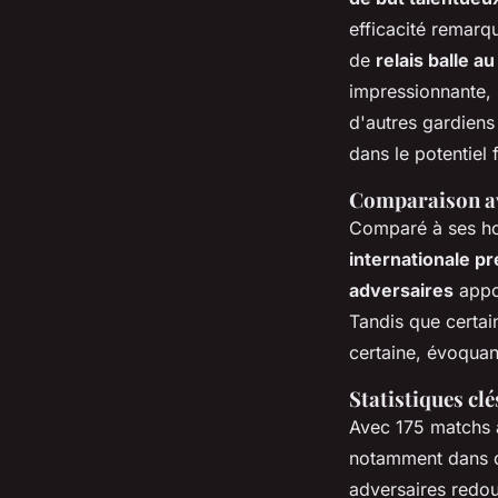
efficacité remarq
de
relais balle au
impressionnante, 
d'autres gardiens 
dans le potentiel 
Comparaison ave
Comparé à ses ho
internationale p
adversaires
appo
Tandis que certai
certaine, évoquan
Statistiques cl
Avec 175 matchs à
notamment dans 
adversaires redou