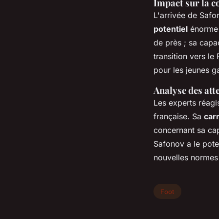
Impact sur la 
L'arrivée de Saf
potentiel
énorme p
de près ; sa capac
transition vers l
pour les jeunes g
Analyse des att
Les experts réagi
française. Sa
car
concernant sa cap
Safonov a le pote
nouvelles normes
Foot