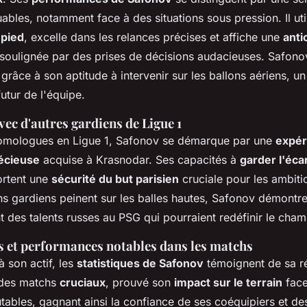
uables, notamment face à des situations sous pression. Il uti
 pied
, excelle dans les relances précises et affiche une
anti
soulignée par des prises de décisions audacieuses. Safono
grâce à son aptitude à intervenir sur les ballons aériens, u
futur de l'équipe.
c d'autres gardiens de Ligue 1
mologues en Ligue 1, Safonov se démarque par une
expér
récieuse
acquise à Krasnodar. Ses capacités à
garder l'éca
rtent une
sécurité du but parisien
cruciale pour les ambit
ns gardiens peinent sur les balles hautes, Safonov démontr
t des talents russes au PSG qui pourraient redéfinir le cham
és et performances notables dans les matchs
 son actif, les
statistiques de Safonov
témoignent de sa rég
des matchs
cruciaux
, prouvé son
impact sur le terrain
face
tables, gagnant ainsi la confiance de ses coéquipiers et de