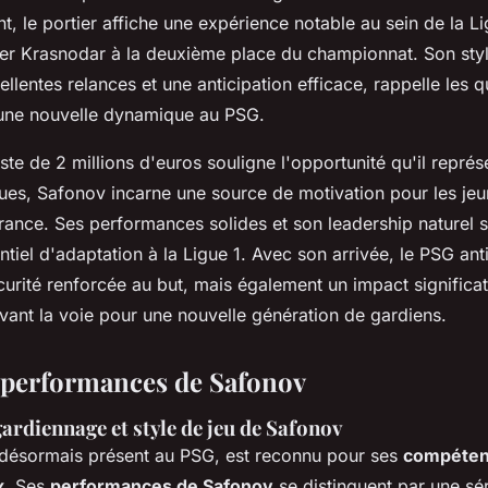
t, le portier affiche une expérience notable au sein de la Li
ser Krasnodar à la deuxième place du championnat. Son styl
llentes relances et une anticipation efficace, rappelle les 
 une nouvelle dynamique au PSG.
te de 2 millions d'euros souligne l'opportunité qu'il représ
ues, Safonov incarne une source de motivation pour les jeun
rance. Ses performances solides et son leadership naturel su
entiel d'adaptation à la Ligue 1. Avec son arrivée, le PSG an
urité renforcée au but, mais également un impact significat
avant la voie pour une nouvelle génération de gardiens.
 performances de Safonov
ardiennage et style de jeu de Safonov
désormais présent au PSG, est reconnu pour ses
compéten
x
. Ses
performances de Safonov
se distinguent par une sér