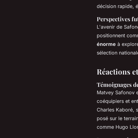
décision rapide, 
Perspectives fu
L'avenir de Safo
positionnent co
énorme
à explore
sélection national
Réactions e
Témoignages de
Matvey Safonov e
coéquipiers et en
Charles Kaboré, s
posé sur le terrai
comme Hugo Lloris