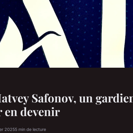
atvey Safonov, un gardie
r en devenir
ier 2025
5 min de lecture