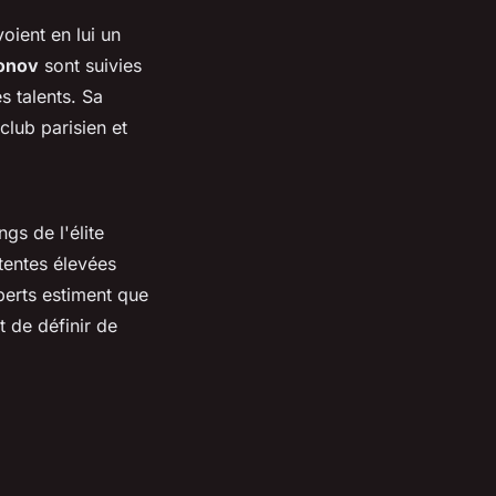
 voient en lui un
onov
sont suivies
s talents. Sa
club parisien et
gs de l'élite
entes élevées
perts estiment que
t de définir de