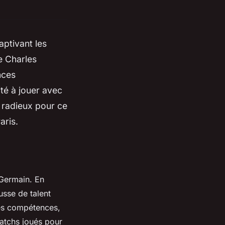
ptivant les
e Charles
nces
ité à jouer avec
e radieux pour ce
aris.
-Germain. En
usse de talent
ses compétences,
matchs joués pour