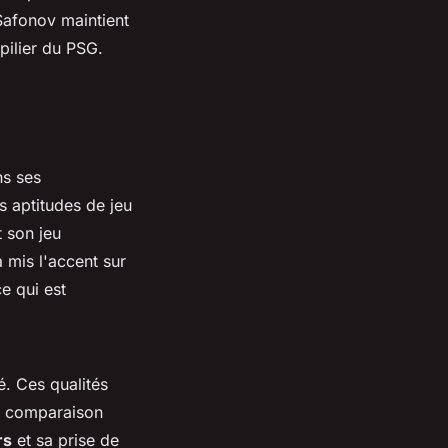
 Safonov maintient
ilier du PSG.
s ses
 aptitudes de jeu
 son jeu
 mis l'accent sur
e qui est
é. Ces qualités
Sa comparaison
rs
et sa prise de