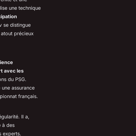
lise une technique
cipation
v se distingue
n atout précieux
ience
rt avec les
ions du PSG.
e une assurance
pionnat français.
ularité. Il a,
 à des
s experts.