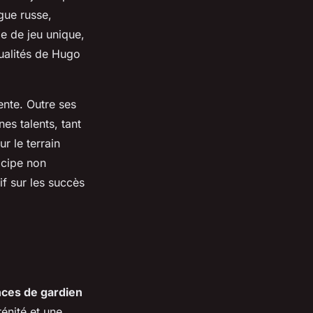
gue russe,
e de jeu unique,
qualités de Hugo
ente. Outre ses
es talents, tant
r le terrain
ticipe non
if sur les succès
ces de gardien
énité et une