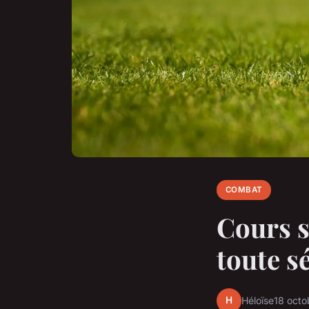
COMBAT
Cours s
toute sé
H
Héloïse
18 oct