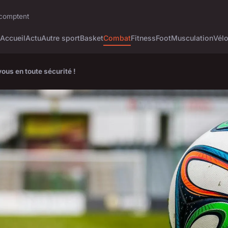
i comptent
Accueil
Actu
Autre sport
Basket
Combat
Fitness
Foot
Musculation
Vél
ous en toute sécurité !