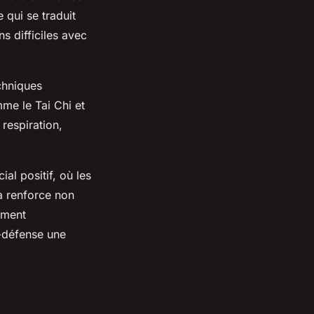
 qui se traduit
ns difficiles avec
chniques
mme le Tai Chi et
 respiration,
al positif, où les
a renforce non
iment
-défense une