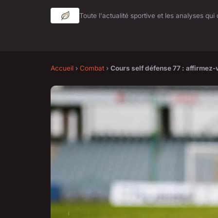
Toute l'actualité sportive et les analyses qu
Accueil
›
Combat
›
Cours self défense 77 : affirmez-v