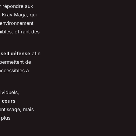
r répondre aux
le Krav Maga, qui
n environnement
bles, offrant des
self défense
afin
 permettent de
accessibles à
ividuels,
s
cours
ntissage, mais
 plus