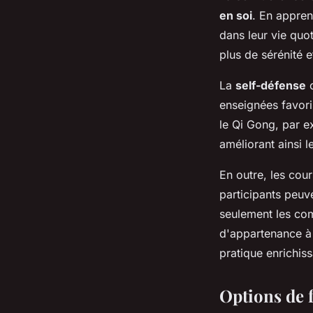
en soi
. En appren
dans leur vie quot
plus de sérénité e
La
self-défense
c
enseignées favoris
le Qi Gong, par ex
améliorant ainsi l
En outre, les cou
participants peuv
seulement les com
d'appartenance à 
pratique enrichis
Options de 