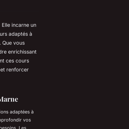
 Elle incarne un
ours adaptés à
é. Que vous
dre enrichissant
nt ces cours
et renforcer
-Marne
tions adaptées à
pprofondir vos
besoins. Les