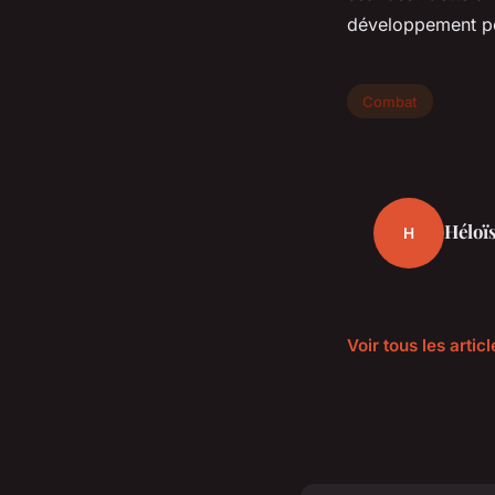
développement pe
Combat
Héloï
H
Voir tous les arti