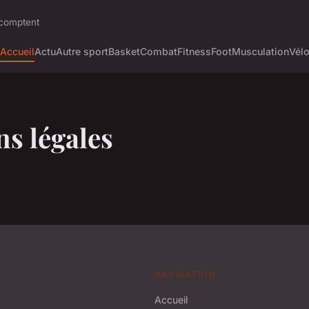
i comptent
Accueil
Actu
Autre sport
Basket
Combat
Fitness
Foot
Musculation
Vél
s légales
NAVIGATION
Accueil