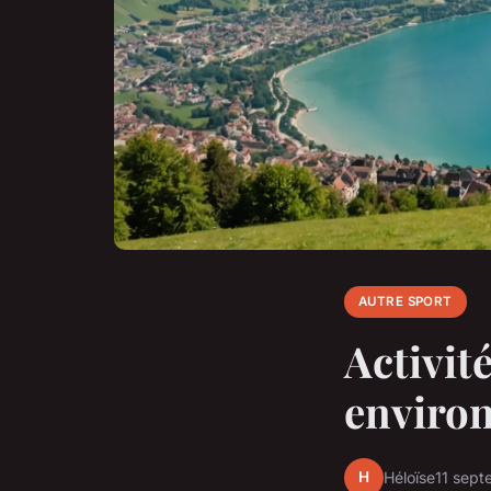
AUTRE SPORT
Activit
environ
H
Héloïse
11 sep