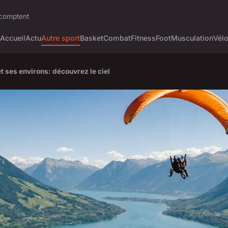
i comptent
Accueil
Actu
Autre sport
Basket
Combat
Fitness
Foot
Musculation
Vél
t ses environs: découvrez le ciel