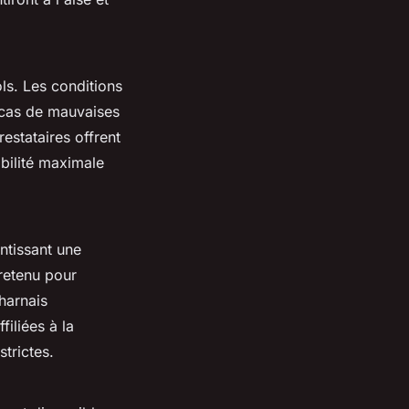
ols. Les conditions
En cas de mauvaises
estataires offrent
bilité maximale
ntissant une
tretenu pour
harnais
iliées à la
trictes.