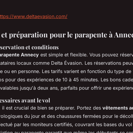
ttps://www.deltaevasion.com/
 et préparation pour le parapente à Anne
servation et conditions
parapente Annecy
est simple et flexible. Vous pouvez réserv
stataires locaux comme Delta Évasion. Les réservations peu
e ou en personne. Les tarifs varient en fonction du type de v
os pour des expériences de 10 à 45 minutes. Les bons cad
 valables jusqu'à deux ans, parfaits pour offrir une expéri
essaires avant le vol
 il est crucial de bien se préparer. Portez des
vêtements a
ologiques du jour et des chaussures fermées pour le décoll
fectué par les moniteurs certifiés, couvrant les bases du vol
itiation au parapente garantit que même les débutants se sent