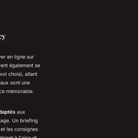
cy
er en ligne sur
vent également se
ol choisi, allant
eaux sont une
ence mémorable.
daptés
aux
age. Un briefing
 et les consignes
iront à l'aise et