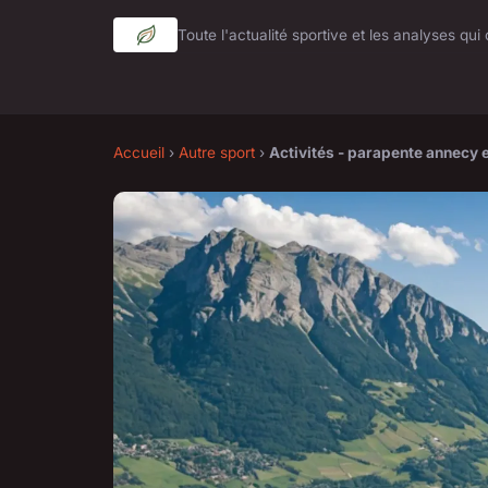
Toute l'actualité sportive et les analyses qu
Accueil
›
Autre sport
›
Activités - parapente annecy e